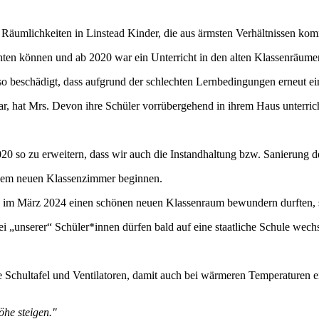
hen Räumlichkeiten in Linstead Kinder, die aus ärmsten Verhältnissen 
ten können und ab 2020 war ein Unterricht in den alten Klassenräume
so beschädigt, dass aufgrund der schlechten Lernbedingungen erneut ei
, hat Mrs. Devon ihre Schüler vorrübergehend in ihrem Haus unterrich
020 so zu erweitern, dass wir auch die Instandhaltung bzw. Sanierung d
 dem neuen Klassenzimmer beginnen.
uch im März 2024 einen schönen neuen Klassenraum bewundern durften, 
ei „unserer“ Schüler*innen dürfen bald auf eine staatliche Schule wech
e Schultafel und Ventilatoren, damit auch bei wärmeren Temperaturen ein
öhe steigen."